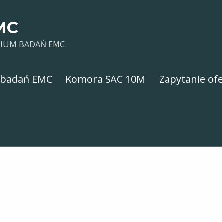
MC
IUM BADAŃ EMC
 badań EMC
Komora SAC 10M
Zapytanie of