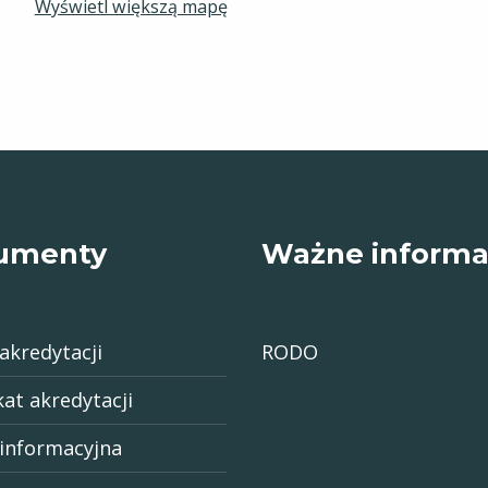
Wyświetl większą mapę
umenty
Ważne informa
akredytacji
RODO
kat akredytacji
 informacyjna