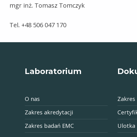
mgr inż. Tomasz Tomczyk
Tel. +48 506 047 170
Skip back to main navigation
Laboratorium
Dok
O nas
Zakres 
Zakres akredytacji
Certyfi
Zakres badań EMC
Ulotka